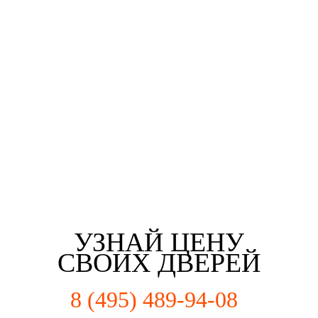
Третьякова Елизаветта
Майорова Кристина
Мартьянова Мария
Федотов Михаил
г. Щелково
г. Щелково
г. Щелково
г. Щелково
УЗНАЙ ЦЕНУ
СВОИХ ДВЕРЕЙ
8 (495) 489-94-08